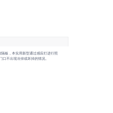
果转化AI技术经理人!
缩隔板，本实用新型通过感应灯进行照
门口不出现冷掉或坏掉的情况。