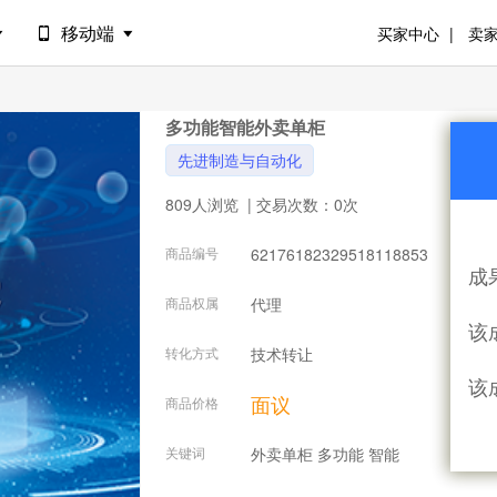
移动端
买家中心
卖
多功能智能外卖单柜
先进制造与自动化
809人浏览
| 交易次数：0次
商品编号
62176182329518118853
成
商品权属
代理
该
转化方式
技术转让
该
面议
商品价格
关键词
外卖单柜 多功能 智能